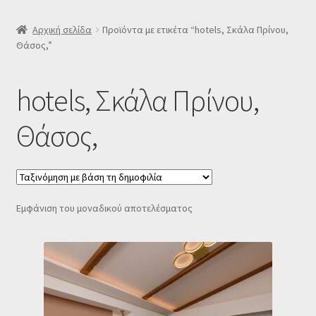
SLIDER
Αρχική σελίδα
Προϊόντα με ετικέτα “hotels, Σκάλα Πρίνου,
Θάσος,”
Subscription Settings
hotels, Σκάλα Πρίνου,
Δελτίο νέων
Θάσος,
Επιβεβαίωση εγγραφής στο Newsletter του Dealistas.gr
Επικοινωνία
Εμφάνιση του μοναδικού αποτελέσματος
Καλάθι
Κατάστημα
Ο λογαριασμός μου