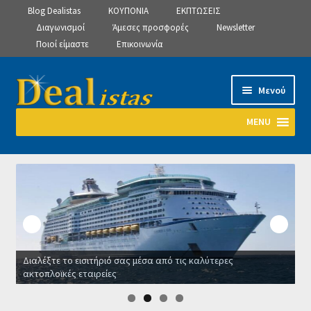
Blog Dealistas
ΚΟΥΠΟΝΙΑ
ΕΚΠΤΩΣΕΙΣ
Διαγωνισμοί
Άμεσες προσφορές
Newsletter
Ποιοί είμαστε
Επικοινωνία
Απευθείας
Μετάβαση
Μενού
μετάβαση
σε
στην
περιεχόμενο
MENU
πλοήγηση
Αρχική
Manage Subscriptions
Manage Subscriptions
Διαλέξτε το εισιτήριό σας μέσα από τις καλύτερες
Manage Subscriptions
ακτοπλοϊκές εταιρείες
Ο
Newsletter