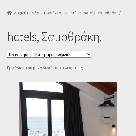
SLIDER
Αρχική σελίδα
Προϊόντα με ετικέτα “hotels, Σαμοθράκη,”
Subscription Settings
hotels, Σαμοθράκη,
Δελτίο νέων
Επιβεβαίωση εγγραφής στο Newsletter του Dealistas.gr
Εμφάνιση του μοναδικού αποτελέσματος
Επικοινωνία
Καλάθι
Κατάστημα
Ο λογαριασμός μου