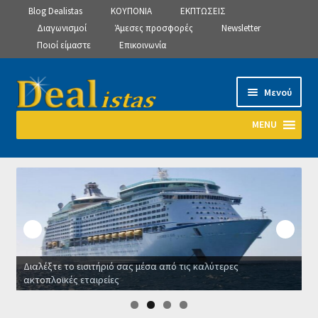
Blog Dealistas
ΚΟΥΠΟΝΙΑ
ΕΚΠΤΩΣΕΙΣ
Διαγωνισμοί
Άμεσες προσφορές
Newsletter
Ποιοί είμαστε
Επικοινωνία
Απευθείας
Μετάβαση
Μενού
μετάβαση
σε
στην
περιεχόμενο
MENU
πλοήγηση
Αρχική
Manage Subscriptions
Manage Subscriptions
Διαλέξτε το εισιτήριό σας μέσα από τις καλύτερες
Manage Subscriptions
ακτοπλοϊκές εταιρείες
Ο
Newsletter