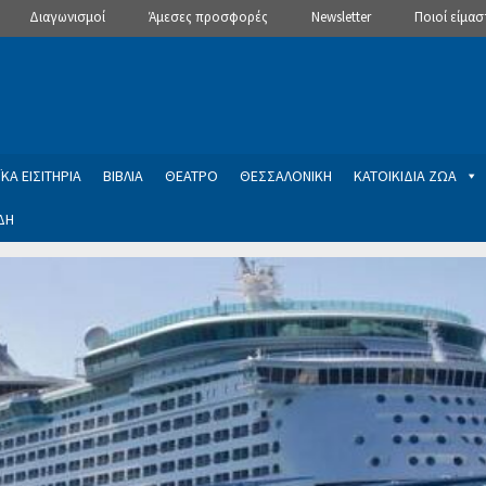
Διαγωνισμοί
Άμεσες προσφορές
Newsletter
Ποιοί είμασ
ΚΑ ΕΙΣΙΤΗΡΙΑ
ΒΙΒΛΙΑ
ΘΕΑΤΡΟ
ΘΕΣΣΑΛΟΝΙΚΗ
ΚΑΤΟΙΚΙΔΙΑ ΖΩΑ
ΔΗ
ptions
Manage Subscriptions
Newsletter
SLIDER
ση εγγραφής στο Newsletter του Dealistas.gr
Επικοινωνία
Καλά
ME