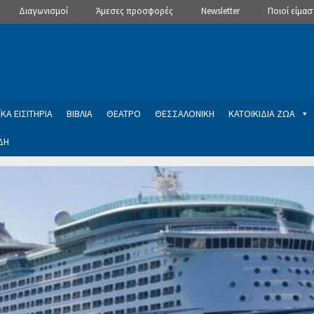
Διαγωνισμοί
Άμεσες προσφορές
Newsletter
Ποιοί είμασ
ΚΑ ΕΙΣΙΤΗΡΙΑ
ΒΙΒΛΙΑ
ΘΕΑΤΡΟ
ΘΕΣΣΑΛΟΝΙΚΗ
ΚΑΤΟΙΚΙΔΙΑ ΖΩΑ
ΔΗ
ptions
Manage Subscriptions
Newsletter
SLIDER
ση εγγραφής στο Newsletter του Dealistas.gr
Επικοινωνία
Καλά
ME