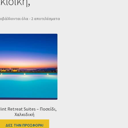
κιδική,
Sorted
οβάλλονται όλα - 2 αποτελέσματα
by
popularity
int Retreat Suites – Ποσείδι,
Χαλκιδική
ΔΕΣ ΤΗΝ ΠΡΟΣΦΟΡΑ!