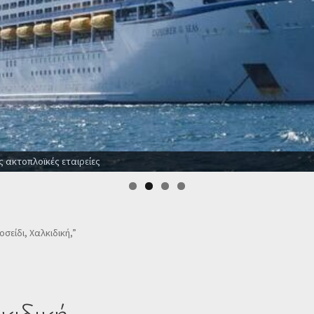
ς ακτοπλοϊκές εταιρείες
οσείδι, Χαλκιδική,”