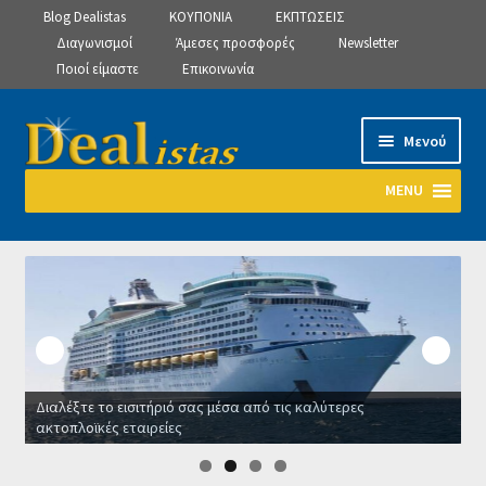
Blog Dealistas
ΚΟΥΠΟΝΙΑ
ΕΚΠΤΩΣΕΙΣ
Διαγωνισμοί
Άμεσες προσφορές
Newsletter
Ποιοί είμαστε
Επικοινωνία
Απευθείας
Μετάβαση
Μενού
μετάβαση
σε
στην
περιεχόμενο
MENU
πλοήγηση
Αρχική
Manage Subscriptions
Manage Subscriptions
Διαλέξτε το εισιτήριό σας μέσα από τις καλύτερες
Manage Subscriptions
ακτοπλοϊκές εταιρείες
Ο
Newsletter