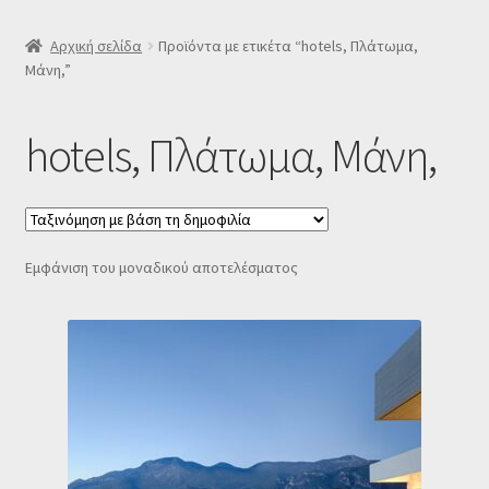
SLIDER
Αρχική σελίδα
Προϊόντα με ετικέτα “hotels, Πλάτωμα,
Μάνη,”
Subscription Settings
hotels, Πλάτωμα, Μάνη,
Δελτίο νέων
Επιβεβαίωση εγγραφής στο Newsletter του Dealistas.gr
Εμφάνιση του μοναδικού αποτελέσματος
Επικοινωνία
Καλάθι
Κατάστημα
Ο λογαριασμός μου