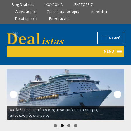
Blog Dealistas
ΚΟΥΠΟΝΙΑ
ΕΚΠΤΩΣΕΙΣ
Διαγωνισμοί
Άμεσες προσφορές
Newsletter
Ποιοί είμαστε
Επικοινωνία
Απευθείας
Μετάβαση
Μενού
μετάβαση
σε
στην
περιεχόμενο
MENU
πλοήγηση
Αρχική
Manage Subscriptions
Manage Subscriptions
Διαλέξτε το εισιτήριό σας μέσα από τις καλύτερες
Manage Subscriptions
ακτοπλοϊκές εταιρείες
Ο
Newsletter