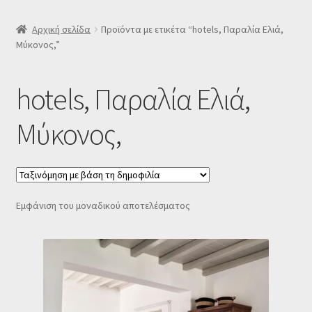
SLIDER
Αρχική σελίδα
Προϊόντα με ετικέτα “hotels, Παραλία Ελιά,
Μύκονος,”
Subscription Settings
hotels, Παραλία Ελιά,
Δελτίο νέων
Μύκονος,
Επιβεβαίωση εγγραφής στο Newsletter του Dealistas.gr
Επικοινωνία
Εμφάνιση του μοναδικού αποτελέσματος
Καλάθι
Κατάστημα
Ο λογαριασμός μου