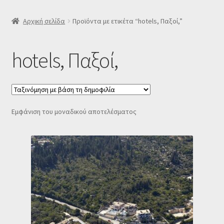
SLIDER
Αρχική σελίδα
Προϊόντα με ετικέτα “hotels, Παξοί,”
Subscription Settings
hotels, Παξοί,
Δελτίο νέων
Επιβεβαίωση εγγραφής στο Newsletter του Dealistas.gr
Εμφάνιση του μοναδικού αποτελέσματος
Επικοινωνία
Καλάθι
Κατάστημα
Ο λογαριασμός μου