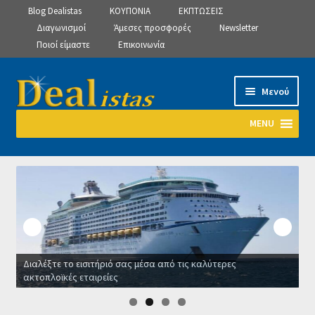
Blog Dealistas
ΚΟΥΠΟΝΙΑ
ΕΚΠΤΩΣΕΙΣ
Διαγωνισμοί
Άμεσες προσφορές
Newsletter
Ποιοί είμαστε
Επικοινωνία
Απευθείας
Μετάβαση
Μενού
μετάβαση
σε
στην
περιεχόμενο
MENU
πλοήγηση
Αρχική
Manage Subscriptions
Manage Subscriptions
Διαλέξτε το εισιτήριό σας μέσα από τις καλύτερες
Manage Subscriptions
ακτοπλοϊκές εταιρείες
Ο
Newsletter