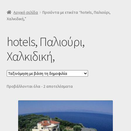
SLIDER
Αρχική σελίδα
Προϊόντα με ετικέτα “hotels, Παλιούρι,
Χαλκιδική,”
Subscription Settings
hotels, Παλιούρι,
Δελτίο νέων
Χαλκιδική,
Επιβεβαίωση εγγραφής στο Newsletter του Dealistas.gr
Επικοινωνία
Sorted
Προβάλλονται όλα - 2 αποτελέσματα
Καλάθι
by
popularity
Κατάστημα
Ο λογαριασμός μου