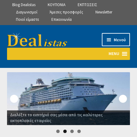
Blog Dealistas
ΚΟΥΠΟΝΙΑ
ΕΚΠΤΩΣΕΙΣ
Διαγωνισμοί
Άμεσες προσφορές
Newsletter
Ποιοί είμαστε
Επικοινωνία
Απευθείας
Μετάβαση
Μενού
μετάβαση
σε
στην
περιεχόμενο
MENU
πλοήγηση
Αρχική
Manage Subscriptions
Manage Subscriptions
Διαλέξτε το εισιτήριό σας μέσα από τις καλύτερες
Manage Subscriptions
ακτοπλοϊκές εταιρείες
Ο
Newsletter