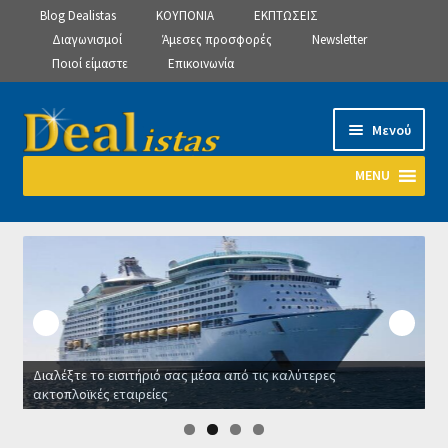
Blog Dealistas
ΚΟΥΠΟΝΙΑ
ΕΚΠΤΩΣΕΙΣ
Διαγωνισμοί
Άμεσες προσφορές
Newsletter
Ποιοί είμαστε
Επικοινωνία
Απευθείας
Μετάβαση
Μενού
μετάβαση
σε
στην
περιεχόμενο
MENU
πλοήγηση
Αρχική
Manage Subscriptions
Manage Subscriptions
Διαλέξτε το εισιτήριό σας μέσα από τις καλύτερες
Manage Subscriptions
ακτοπλοϊκές εταιρείες
Ο
Newsletter