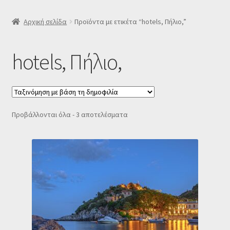
SLIDER
Αρχική σελίδα
Προϊόντα με ετικέτα “hotels, Πήλιο,”
Subscription Settings
hotels, Πήλιο,
Δελτίο νέων
Επιβεβαίωση εγγραφής στο Newsletter του Dealistas.gr
Sorted
Προβάλλονται όλα - 3 αποτελέσματα
by
Επικοινωνία
popularity
Καλάθι
Κατάστημα
Ο λογαριασμός μου