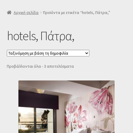
SLIDER
Αρχική σελίδα
Προϊόντα με ετικέτα “hotels, Πάτρα,”
Subscription Settings
hotels, Πάτρα,
Δελτίο νέων
Επιβεβαίωση εγγραφής στο Newsletter του Dealistas.gr
Sorted
Προβάλλονται όλα - 3 αποτελέσματα
by
Επικοινωνία
popularity
Καλάθι
Κατάστημα
Ο λογαριασμός μου