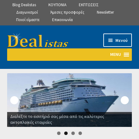
Blog Dealistas
ΚΟΥΠΟΝΙΑ
ΕΚΠΤΩΣΕΙΣ
Διαγωνισμοί
Άμεσες προσφορές
Newsletter
Ποιοί είμαστε
Επικοινωνία
Απευθείας
Μετάβαση
Μενού
μετάβαση
σε
στην
περιεχόμενο
MENU
πλοήγηση
Αρχική
Manage Subscriptions
Manage Subscriptions
Διαλέξτε το εισιτήριό σας μέσα από τις καλύτερες
Manage Subscriptions
ακτοπλοϊκές εταιρείες
Ο
Newsletter