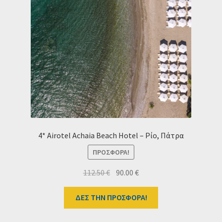
4* Airotel Achaia Beach Hotel – Ρίο, Πάτρα
ΠΡΟΣΦΟΡΆ!
Original
Η
112.50
€
90.00
€
price
τρέχουσα
was:
τιμή
ΔΕΣ ΤΗΝ ΠΡΟΣΦΟΡΑ!
112.50 €.
είναι:
90.00 €.