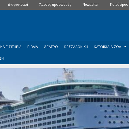
Διαγωνισμοί
Άμεσες προσφορές
Newsletter
Ποιοί είμασ
ΚΑ ΕΙΣΙΤΗΡΙΑ
ΒΙΒΛΙΑ
ΘΕΑΤΡΟ
ΘΕΣΣΑΛΟΝΙΚΗ
ΚΑΤΟΙΚΙΔΙΑ ΖΩΑ
ΔΗ
ptions
Manage Subscriptions
Newsletter
SLIDER
ση εγγραφής στο Newsletter του Dealistas.gr
Επικοινωνία
Καλά
ME