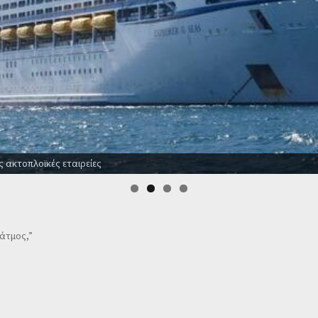
ς ακτοπλοϊκές εταιρείες
Πάτμος,”