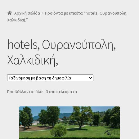
SLIDER
Αρχική σελίδα
Προϊόντα με ετικέτα “hotels, Ουρανούπολη,
Χαλκιδική,”
Subscription Settings
hotels, Ουρανούπολη,
Δελτίο νέων
Χαλκιδική,
Επιβεβαίωση εγγραφής στο Newsletter του Dealistas.gr
Επικοινωνία
Sorted
Προβάλλονται όλα - 3 αποτελέσματα
Καλάθι
by
popularity
Κατάστημα
Ο λογαριασμός μου