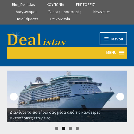
Blog Dealistas
ΚΟΥΠΟΝΙΑ
ΕΚΠΤΩΣΕΙΣ
Διαγωνισμοί
Άμεσες προσφορές
Newsletter
Ποιοί είμαστε
Επικοινωνία
Απευθείας
Μετάβαση
Μενού
μετάβαση
σε
στην
περιεχόμενο
MENU
πλοήγηση
Αρχική
Manage Subscriptions
Manage Subscriptions
Διαλέξτε το εισιτήριό σας μέσα από τις καλύτερες
Manage Subscriptions
ακτοπλοϊκές εταιρείες
Ο
Newsletter