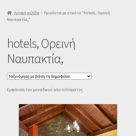
SLIDER
Αρχική σελίδα
Προϊόντα με ετικέτα “hotels, Ορεινή
Ναυπακτία,”
Subscription Settings
hotels, Ορεινή
Δελτίο νέων
Ναυπακτία,
Επιβεβαίωση εγγραφής στο Newsletter του Dealistas.gr
Επικοινωνία
Εμφάνιση του μοναδικού αποτελέσματος
Καλάθι
Κατάστημα
Ο λογαριασμός μου