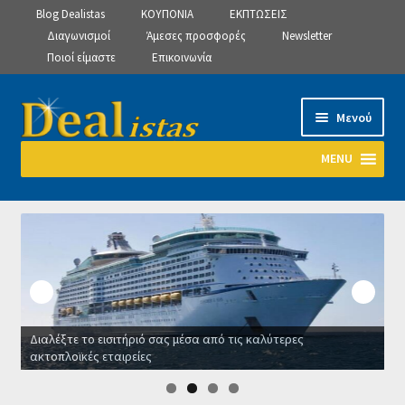
Blog Dealistas
ΚΟΥΠΟΝΙΑ
ΕΚΠΤΩΣΕΙΣ
Διαγωνισμοί
Άμεσες προσφορές
Newsletter
Ποιοί είμαστε
Επικοινωνία
Απευθείας
Μετάβαση
Μενού
μετάβαση
σε
στην
περιεχόμενο
MENU
πλοήγηση
Αρχική
Manage Subscriptions
Manage Subscriptions
Διαλέξτε το εισιτήριό σας μέσα από τις καλύτερες
Manage Subscriptions
ακτοπλοϊκές εταιρείες
Ο
Newsletter