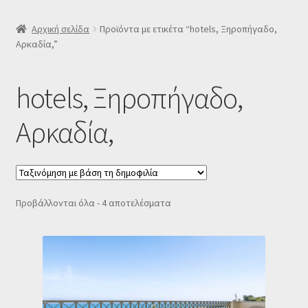
SLIDER
Αρχική σελίδα
Προϊόντα με ετικέτα “hotels, Ξηροπήγαδο,
Αρκαδία,”
Subscription Settings
hotels, Ξηροπήγαδο,
Δελτίο νέων
Αρκαδία,
Επιβεβαίωση εγγραφής στο Newsletter του Dealistas.gr
Επικοινωνία
Sorted
Προβάλλονται όλα - 4 αποτελέσματα
Καλάθι
by
popularity
Κατάστημα
Ο λογαριασμός μου