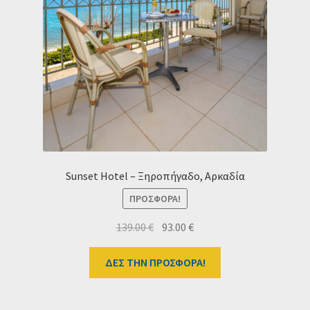
Ταμείο
HOME
Sunset Hotel – Ξηροπήγαδο, Αρκαδία
ΠΡΟΣΦΟΡΆ!
Original
Η
139.00
€
93.00
€
price
τρέχουσα
was:
τιμή
ΔΕΣ ΤΗΝ ΠΡΟΣΦΟΡΑ!
139.00 €.
είναι:
93.00 €.