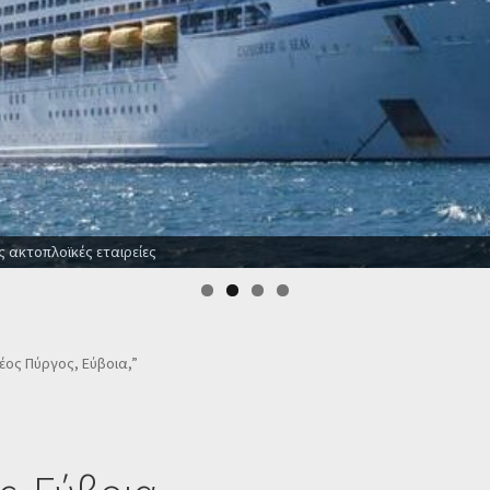
ς ακτοπλοϊκές εταιρείες
Νέος Πύργος, Εύβοια,”