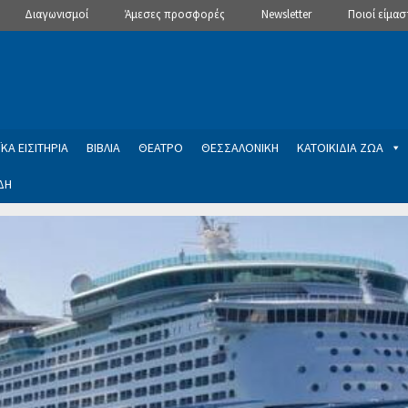
Διαγωνισμοί
Άμεσες προσφορές
Newsletter
Ποιοί είμασ
ΚΑ ΕΙΣΙΤΗΡΙΑ
ΒΙΒΛΙΑ
ΘΕΑΤΡΟ
ΘΕΣΣΑΛΟΝΙΚΗ
ΚΑΤΟΙΚΙΔΙΑ ΖΩΑ
ΔΗ
ptions
Manage Subscriptions
Newsletter
SLIDER
ση εγγραφής στο Newsletter του Dealistas.gr
Επικοινωνία
Καλά
ME