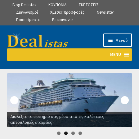
Blog Dealistas
ΚΟΥΠΟΝΙΑ
ΕΚΠΤΩΣΕΙΣ
Διαγωνισμοί
Άμεσες προσφορές
Newsletter
Ποιοί είμαστε
Επικοινωνία
Απευθείας
Μετάβαση
Μενού
μετάβαση
σε
στην
περιεχόμενο
MENU
πλοήγηση
Αρχική
Manage Subscriptions
Manage Subscriptions
Διαλέξτε το εισιτήριό σας μέσα από τις καλύτερες
Manage Subscriptions
ακτοπλοϊκές εταιρείες
Ο
Newsletter