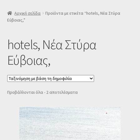
SLIDER
Αρχική σελίδα
Προϊόντα με ετικέτα “hotels, Νέα Στύρα
Εύβοιας,”
Subscription Settings
hotels, Νέα Στύρα
Δελτίο νέων
Εύβοιας,
Επιβεβαίωση εγγραφής στο Newsletter του Dealistas.gr
Επικοινωνία
Sorted
Προβάλλονται όλα - 2 αποτελέσματα
Καλάθι
by
popularity
Κατάστημα
Ο λογαριασμός μου