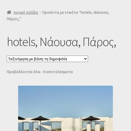
SLIDER
Αρχική σελίδα
Προϊόντα με ετικέτα “hotels, Νάουσα,
Πάρος,”
Subscription Settings
hotels, Νάουσα, Πάρος,
Δελτίο νέων
Επιβεβαίωση εγγραφής στο Newsletter του Dealistas.gr
Sorted
Προβάλλονται όλα - 6 αποτελέσματα
Επικοινωνία
by
popularity
Καλάθι
Κατάστημα
Ο λογαριασμός μου