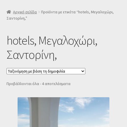
SLIDER
Αρχική σελίδα
Προϊόντα με ετικέτα “hotels, Μεγαλοχώρι,
Σαντορίνη,”
Subscription Settings
hotels, Μεγαλοχώρι,
Δελτίο νέων
Σαντορίνη,
Επιβεβαίωση εγγραφής στο Newsletter του Dealistas.gr
Επικοινωνία
Sorted
Προβάλλονται όλα - 4 αποτελέσματα
Καλάθι
by
popularity
Κατάστημα
Ο λογαριασμός μου