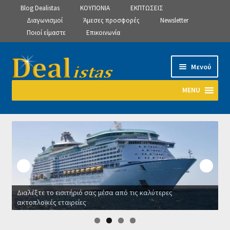
Blog Dealistas
ΚΟΥΠΟΝΙΑ
ΕΚΠΤΩΣΕΙΣ
Διαγωνισμοί
Άμεσες προσφορές
Newsletter
Ποιοί είμαστε
Επικοινωνία
Απευθείας
Μετάβαση
Μενού
μετάβαση
σε
στην
περιεχόμενο
MENU
πλοήγηση
Αρχική
Manage Subscriptions
Manage Subscriptions
Διαλέξτε το εισιτήριό σας μέσα από τις καλύτερες
Manage Subscriptions
ακτοπλοϊκές εταιρείες
Ο
Newsletter