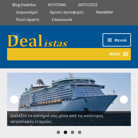
Blog Dealistas
ΚΟΥΠΟΝΙΑ
ΕΚΠΤΩΣΕΙΣ
Διαγωνισμοί
Άμεσες προσφορές
Newsletter
Ποιοί είμαστε
Επικοινωνία
Απευθείας
Μετάβαση
Μενού
μετάβαση
σε
στην
περιεχόμενο
MENU
πλοήγηση
Αρχική
Manage Subscriptions
Manage Subscriptions
Διαλέξτε το εισιτήριό σας μέσα από τις καλύτερες
Manage Subscriptions
ακτοπλοϊκές εταιρείες
Ο
Newsletter