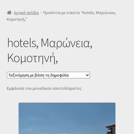
SLIDER
Αρχική σελίδα
Προϊόντα με ετικέτα “hotels, Μαρώνεια,
Κομοτηνή,”
Subscription Settings
hotels, Μαρώνεια,
Δελτίο νέων
Κομοτηνή,
Επιβεβαίωση εγγραφής στο Newsletter του Dealistas.gr
Επικοινωνία
Εμφάνιση του μοναδικού αποτελέσματος
Καλάθι
Κατάστημα
Ο λογαριασμός μου