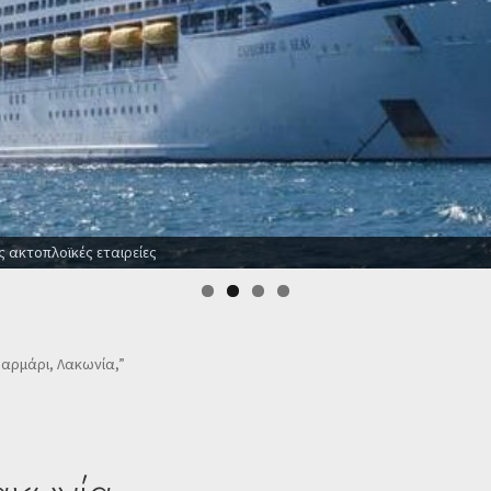
ς ακτοπλοϊκές εταιρείες
Μαρμάρι, Λακωνία,”