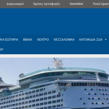
Διαγωνισμοί
Άμεσες προσφορές
Newsletter
Ποιοί είμασ
ΚΑ ΕΙΣΙΤΗΡΙΑ
ΒΙΒΛΙΑ
ΘΕΑΤΡΟ
ΘΕΣΣΑΛΟΝΙΚΗ
ΚΑΤΟΙΚΙΔΙΑ ΖΩΑ
ΔΗ
ptions
Manage Subscriptions
Newsletter
SLIDER
ση εγγραφής στο Newsletter του Dealistas.gr
Επικοινωνία
Καλά
ME