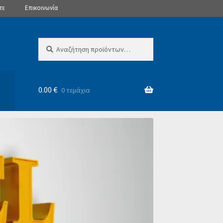
τε
Επικοινωνία
Αναζήτηση
Αναζήτηση
για:
0.00
€
0 τεμάχια
θι