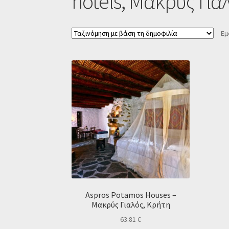
hotels, Μακρύς Για
Εμ
Aspros Potamos Houses –
Μακρύς Γιαλός, Κρήτη
63.81
€