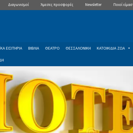
Διαγωνισμοί
Άμεσες προσφορές
Newsletter
Ποιοί είμασ
ΚΑ ΕΙΣΙΤΗΡΙΑ
ΒΙΒΛΙΑ
ΘΕΑΤΡΟ
ΘΕΣΣΑΛΟΝΙΚΗ
ΚΑΤΟΙΚΙΔΙΑ ΖΩΑ
ΔΗ
ptions
Manage Subscriptions
Newsletter
SLIDER
ση εγγραφής στο Newsletter του Dealistas.gr
Επικοινωνία
Καλά
ME