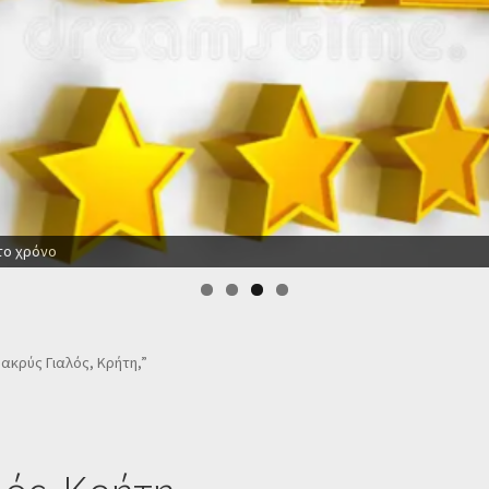
το χρόνο
Μακρύς Γιαλός, Κρήτη,”