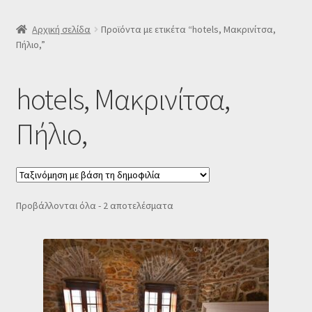
SLIDER
Αρχική σελίδα
Προϊόντα με ετικέτα “hotels, Μακρινίτσα,
Πήλιο,”
Subscription Settings
hotels, Μακρινίτσα,
Δελτίο νέων
Πήλιο,
Επιβεβαίωση εγγραφής στο Newsletter του Dealistas.gr
Επικοινωνία
Sorted
Προβάλλονται όλα - 2 αποτελέσματα
Καλάθι
by
popularity
Κατάστημα
Ο λογαριασμός μου