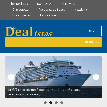
Blog Dealistas
ΚΟΥΠΟΝΙΑ
ΕΚΠΤΩΣΕΙΣ
Διαγωνισμοί
Άμεσες προσφορές
Newsletter
Ποιοί είμαστε
Επικοινωνία
Απευθείας
Μετάβαση
Μενού
μετάβαση
σε
στην
περιεχόμενο
MENU
πλοήγηση
Αρχική
Manage Subscriptions
Manage Subscriptions
Διαλέξτε το εισιτήριό σας μέσα από τις καλύτερες
Manage Subscriptions
ακτοπλοϊκές εταιρείες
Ο
Newsletter