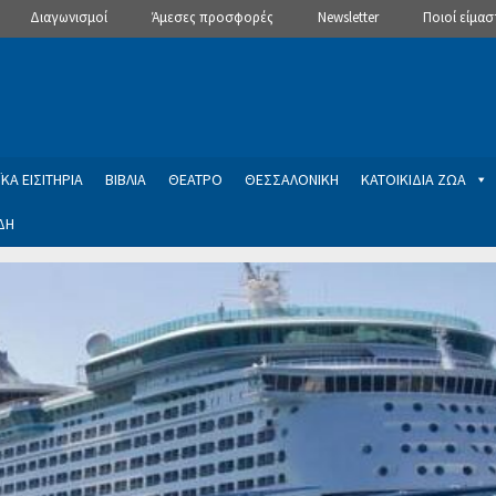
Διαγωνισμοί
Άμεσες προσφορές
Newsletter
Ποιοί είμασ
ΚΑ ΕΙΣΙΤΗΡΙΑ
ΒΙΒΛΙΑ
ΘΕΑΤΡΟ
ΘΕΣΣΑΛΟΝΙΚΗ
ΚΑΤΟΙΚΙΔΙΑ ΖΩΑ
ΔΗ
ptions
Manage Subscriptions
Newsletter
SLIDER
ση εγγραφής στο Newsletter του Dealistas.gr
Επικοινωνία
Καλά
ME