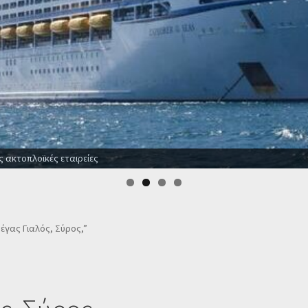
ς ακτοπλοϊκές εταιρείες
Μέγας Γιαλός, Σύρος,”