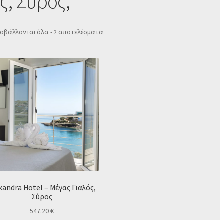
ς, Σύρος,
Sorted
οβάλλονται όλα - 2 αποτελέσματα
by
popularity
xandra Hotel – Μέγας Γιαλός,
Σύρος
547.20
€