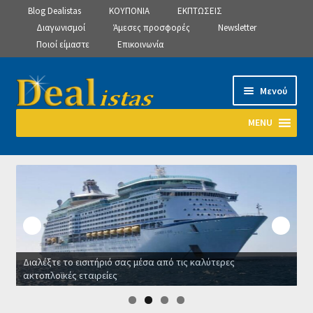
Blog Dealistas
ΚΟΥΠΟΝΙΑ
ΕΚΠΤΩΣΕΙΣ
Διαγωνισμοί
Άμεσες προσφορές
Newsletter
Ποιοί είμαστε
Επικοινωνία
Απευθείας
Μετάβαση
Μενού
μετάβαση
σε
στην
περιεχόμενο
MENU
πλοήγηση
Αρχική
Manage Subscriptions
Manage Subscriptions
Διαλέξτε το εισιτήριό σας μέσα από τις καλύτερες
Manage Subscriptions
ακτοπλοϊκές εταιρείες
Ο
Newsletter