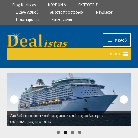
Blog Dealistas
ΚΟΥΠΟΝΙΑ
ΕΚΠΤΩΣΕΙΣ
Διαγωνισμοί
Άμεσες προσφορές
Newsletter
Ποιοί είμαστε
Επικοινωνία
Απευθείας
Μετάβαση
Μενού
μετάβαση
σε
στην
περιεχόμενο
MENU
πλοήγηση
Αρχική
Manage Subscriptions
Manage Subscriptions
Διαλέξτε το εισιτήριό σας μέσα από τις καλύτερες
Manage Subscriptions
ακτοπλοϊκές εταιρείες
Ο
Newsletter