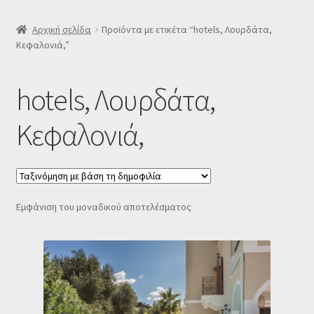
SLIDER
Αρχική σελίδα
Προϊόντα με ετικέτα “hotels, Λουρδάτα,
Κεφαλονιά,”
Subscription Settings
hotels, Λουρδάτα,
Δελτίο νέων
Κεφαλονιά,
Επιβεβαίωση εγγραφής στο Newsletter του Dealistas.gr
Επικοινωνία
Εμφάνιση του μοναδικού αποτελέσματος
Καλάθι
Κατάστημα
Ο λογαριασμός μου