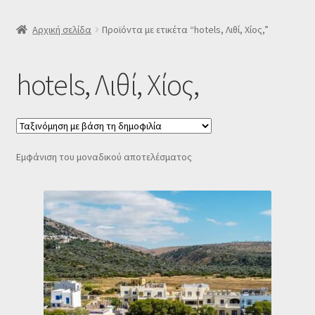
SLIDER
Αρχική σελίδα
Προϊόντα με ετικέτα “hotels, Λιθί, Χίος,”
Subscription Settings
hotels, Λιθί, Χίος,
Δελτίο νέων
Επιβεβαίωση εγγραφής στο Newsletter του Dealistas.gr
Εμφάνιση του μοναδικού αποτελέσματος
Επικοινωνία
Καλάθι
Κατάστημα
Ο λογαριασμός μου