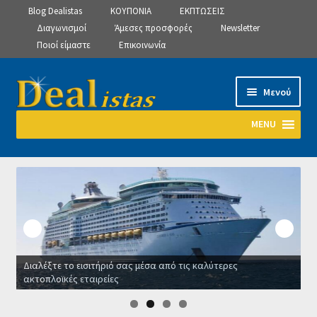
Blog Dealistas
ΚΟΥΠΟΝΙΑ
ΕΚΠΤΩΣΕΙΣ
Διαγωνισμοί
Άμεσες προσφορές
Newsletter
Ποιοί είμαστε
Επικοινωνία
Απευθείας
Μετάβαση
Μενού
μετάβαση
σε
στην
περιεχόμενο
MENU
πλοήγηση
Αρχική
Manage Subscriptions
Manage Subscriptions
Διαλέξτε το εισιτήριό σας μέσα από τις καλύτερες
Manage Subscriptions
ακτοπλοϊκές εταιρείες
Ο
Newsletter