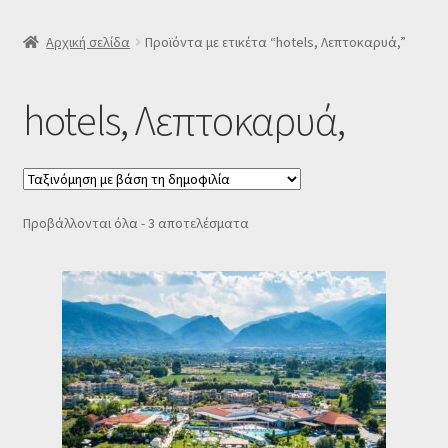
SLIDER
Αρχική σελίδα
Προϊόντα με ετικέτα “hotels, Λεπτοκαρυά,”
Subscription Settings
hotels, Λεπτοκαρυά,
Δελτίο νέων
Επιβεβαίωση εγγραφής στο Newsletter του Dealistas.gr
Sorted
Προβάλλονται όλα - 3 αποτελέσματα
by
Επικοινωνία
popularity
Καλάθι
Κατάστημα
Ο λογαριασμός μου