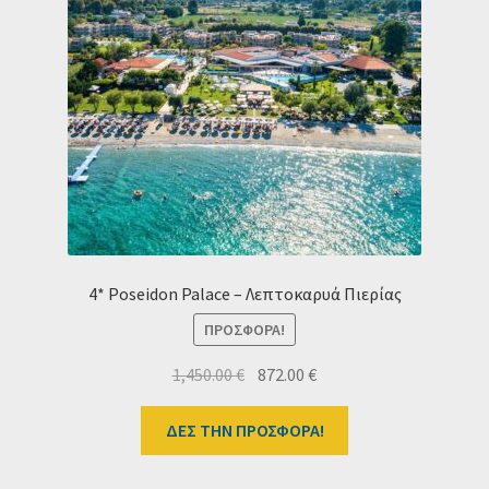
4* Poseidon Palace – Λεπτοκαρυά Πιερίας
ΠΡΟΣΦΟΡΆ!
Original
Η
1,450.00
€
872.00
€
price
τρέχουσα
was:
τιμή
ΔΕΣ ΤΗΝ ΠΡΟΣΦΟΡΑ!
1,450.00 €.
είναι:
872.00 €.