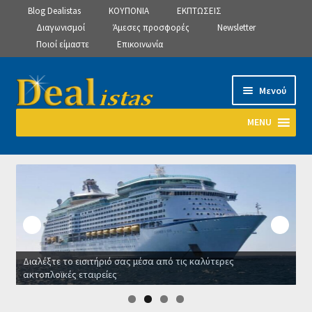
Blog Dealistas
ΚΟΥΠΟΝΙΑ
ΕΚΠΤΩΣΕΙΣ
Διαγωνισμοί
Άμεσες προσφορές
Newsletter
Ποιοί είμαστε
Επικοινωνία
Απευθείας
Μετάβαση
Μενού
μετάβαση
σε
στην
περιεχόμενο
MENU
πλοήγηση
Αρχική
Manage Subscriptions
Manage Subscriptions
Διαλέξτε το εισιτήριό σας μέσα από τις καλύτερες
Manage Subscriptions
ακτοπλοϊκές εταιρείες
Ο
Newsletter