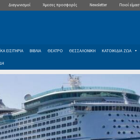
Διαγωνισμοί
Άμεσες προσφορές
Newsletter
Ποιοί είμασ
ΚΑ ΕΙΣΙΤΗΡΙΑ
ΒΙΒΛΙΑ
ΘΕΑΤΡΟ
ΘΕΣΣΑΛΟΝΙΚΗ
ΚΑΤΟΙΚΙΔΙΑ ΖΩΑ
ΔΗ
ptions
Manage Subscriptions
Newsletter
SLIDER
ση εγγραφής στο Newsletter του Dealistas.gr
Επικοινωνία
Καλά
ME