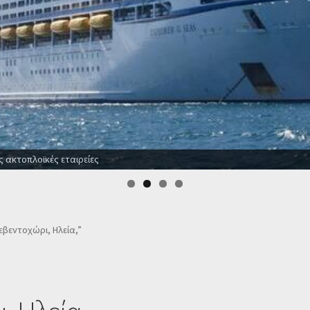
ς ακτοπλοϊκές εταιρείες
Λεβεντοχώρι, Ηλεία,”