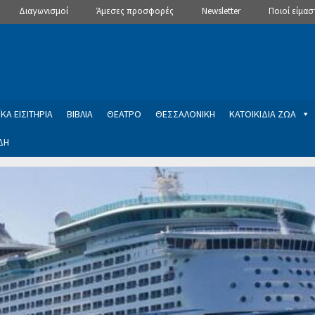
Διαγωνισμοί
Άμεσες προσφορές
Newsletter
Ποιοί είμασ
ΚΑ ΕΙΣΙΤΗΡΙΑ
ΒΙΒΛΙΑ
ΘΕΑΤΡΟ
ΘΕΣΣΑΛΟΝΙΚΗ
ΚΑΤΟΙΚΙΔΙΑ ΖΩΑ
ΔΗ
ptions
Manage Subscriptions
Newsletter
SLIDER
ση εγγραφής στο Newsletter του Dealistas.gr
Επικοινωνία
Καλά
ME