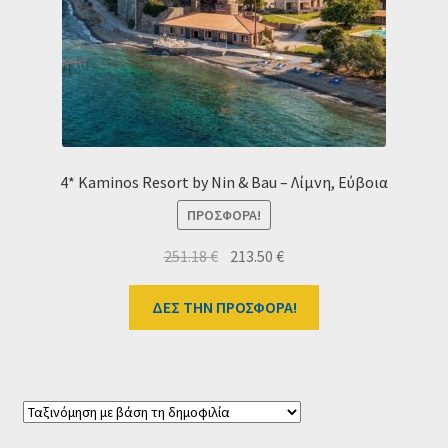
Ταμείο
HOME
4* Kaminos Resort by Nin & Bau – Λίμνη, Εύβοια
ΠΡΟΣΦΟΡΆ!
Original
Η
251.18
€
213.50
€
price
τρέχουσα
was:
τιμή
ΔΕΣ ΤΗΝ ΠΡΟΣΦΟΡΑ!
251.18 €.
είναι:
213.50 €.