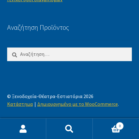
Αναζήτηση Προϊόντος
Αναζήτηση
για:
© Ξενοδοχεία-Θέατρα-Εστιατόρια 2026
Κατάστημα
Δημιουργημένο με το WooCommerce
.
0
Αναζήτηση
Αναζήτηση