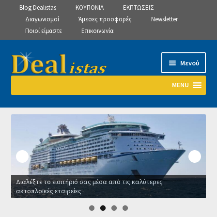
Blog Dealistas
ΚΟΥΠΟΝΙΑ
ΕΚΠΤΩΣΕΙΣ
Διαγωνισμοί
Άμεσες προσφορές
Newsletter
Ποιοί είμαστε
Επικοινωνία
Απευθείας
Μετάβαση
Μενού
μετάβαση
σε
στην
περιεχόμενο
MENU
πλοήγηση
Αρχική
Manage Subscriptions
Manage Subscriptions
Διαλέξτε το εισιτήριό σας μέσα από τις καλύτερες
Manage Subscriptions
ακτοπλοϊκές εταιρείες
Ο
Newsletter