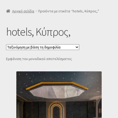
SLIDER
Αρχική σελίδα
Προϊόντα με ετικέτα “hotels, Κύπρος,”
Subscription Settings
hotels, Κύπρος,
Δελτίο νέων
Επιβεβαίωση εγγραφής στο Newsletter του Dealistas.gr
Εμφάνιση του μοναδικού αποτελέσματος
Επικοινωνία
Καλάθι
Κατάστημα
Ο λογαριασμός μου