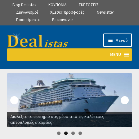
Blog Dealistas
ΚΟΥΠΟΝΙΑ
ΕΚΠΤΩΣΕΙΣ
Διαγωνισμοί
Άμεσες προσφορές
Newsletter
Ποιοί είμαστε
Επικοινωνία
Απευθείας
Μετάβαση
Μενού
μετάβαση
σε
στην
περιεχόμενο
MENU
πλοήγηση
Αρχική
Manage Subscriptions
Manage Subscriptions
Διαλέξτε το εισιτήριό σας μέσα από τις καλύτερες
Manage Subscriptions
ακτοπλοϊκές εταιρείες
Ο
Newsletter