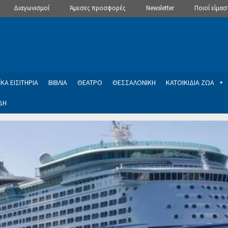
Διαγωνισμοί
Άμεσες προσφορές
Newsletter
Ποιοί είμασ
ΚΑ ΕΙΣΙΤΗΡΙΑ
ΒΙΒΛΙΑ
ΘΕΑΤΡΟ
ΘΕΣΣΑΛΟΝΙΚΗ
ΚΑΤΟΙΚΙΔΙΑ ΖΩΑ
ΔΗ
ptions
Manage Subscriptions
Newsletter
SLIDER
ση εγγραφής στο Newsletter του Dealistas.gr
Επικοινωνία
Καλά
ME