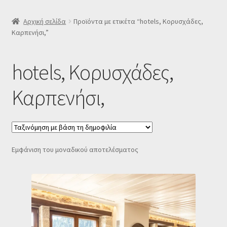
SLIDER
Αρχική σελίδα
Προϊόντα με ετικέτα “hotels, Κορυσχάδες,
Καρπενήσι,”
Subscription Settings
hotels, Κορυσχάδες,
Δελτίο νέων
Καρπενήσι,
Επιβεβαίωση εγγραφής στο Newsletter του Dealistas.gr
Επικοινωνία
Εμφάνιση του μοναδικού αποτελέσματος
Καλάθι
Κατάστημα
Ο λογαριασμός μου