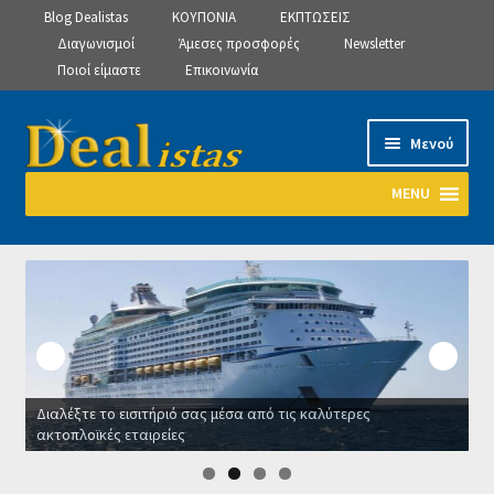
Blog Dealistas
ΚΟΥΠΟΝΙΑ
ΕΚΠΤΩΣΕΙΣ
Διαγωνισμοί
Άμεσες προσφορές
Newsletter
Ποιοί είμαστε
Επικοινωνία
Απευθείας
Μετάβαση
Μενού
μετάβαση
σε
στην
περιεχόμενο
MENU
πλοήγηση
Αρχική
Manage Subscriptions
Manage Subscriptions
Διαλέξτε το εισιτήριό σας μέσα από τις καλύτερες
Manage Subscriptions
ακτοπλοϊκές εταιρείες
Ο
Newsletter