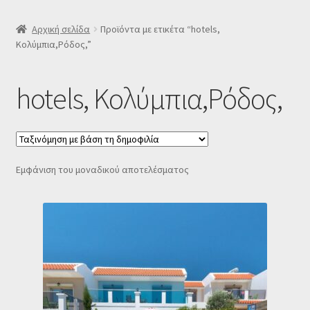
SLIDER
Αρχική σελίδα
Προϊόντα με ετικέτα “hotels,
Κολύμπια,Ρόδος,”
Subscription Settings
hotels, Κολύμπια,Ρόδος,
Δελτίο νέων
Επιβεβαίωση εγγραφής στο Newsletter του Dealistas.gr
Εμφάνιση του μοναδικού αποτελέσματος
Επικοινωνία
Καλάθι
Κατάστημα
Ο λογαριασμός μου