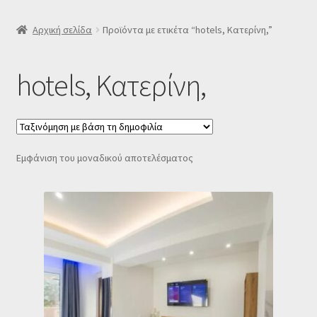
SLIDER
Αρχική σελίδα
Προϊόντα με ετικέτα “hotels, Κατερίνη,”
Subscription Settings
hotels, Κατερίνη,
Δελτίο νέων
Επιβεβαίωση εγγραφής στο Newsletter του Dealistas.gr
Εμφάνιση του μοναδικού αποτελέσματος
Επικοινωνία
Καλάθι
Κατάστημα
Ο λογαριασμός μου