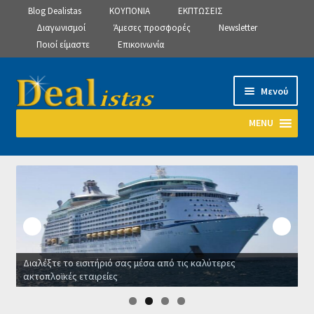
Blog Dealistas
ΚΟΥΠΟΝΙΑ
ΕΚΠΤΩΣΕΙΣ
Διαγωνισμοί
Άμεσες προσφορές
Newsletter
Ποιοί είμαστε
Επικοινωνία
Απευθείας
Μετάβαση
Μενού
μετάβαση
σε
στην
περιεχόμενο
MENU
πλοήγηση
Αρχική
Manage Subscriptions
Manage Subscriptions
Διαλέξτε το εισιτήριό σας μέσα από τις καλύτερες
Manage Subscriptions
ακτοπλοϊκές εταιρείες
Ο
Newsletter