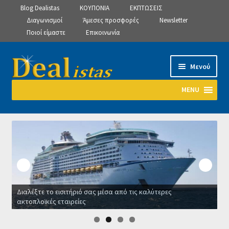
Blog Dealistas
ΚΟΥΠΟΝΙΑ
ΕΚΠΤΩΣΕΙΣ
Διαγωνισμοί
Άμεσες προσφορές
Newsletter
Ποιοί είμαστε
Επικοινωνία
Απευθείας
Μετάβαση
Μενού
μετάβαση
σε
στην
περιεχόμενο
MENU
πλοήγηση
Αρχική
Manage Subscriptions
Manage Subscriptions
Διαλέξτε το εισιτήριό σας μέσα από τις καλύτερες
Manage Subscriptions
ακτοπλοϊκές εταιρείες
Ο
Newsletter