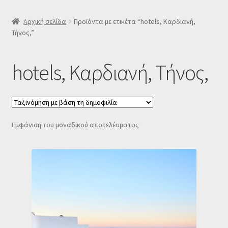
SLIDER
Αρχική σελίδα
Προϊόντα με ετικέτα “hotels, Καρδιανή,
Τήνος,”
Subscription Settings
hotels, Καρδιανή, Τήνος,
Δελτίο νέων
Επιβεβαίωση εγγραφής στο Newsletter του Dealistas.gr
Εμφάνιση του μοναδικού αποτελέσματος
Επικοινωνία
Καλάθι
Κατάστημα
Ο λογαριασμός μου