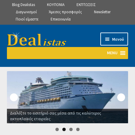
Blog Dealistas
ΚΟΥΠΟΝΙΑ
ΕΚΠΤΩΣΕΙΣ
Διαγωνισμοί
Άμεσες προσφορές
Newsletter
Ποιοί είμαστε
Επικοινωνία
Απευθείας
Μετάβαση
Μενού
μετάβαση
σε
στην
περιεχόμενο
MENU
πλοήγηση
Αρχική
Manage Subscriptions
Manage Subscriptions
Διαλέξτε το εισιτήριό σας μέσα από τις καλύτερες
Manage Subscriptions
ακτοπλοϊκές εταιρείες
Ο
Newsletter