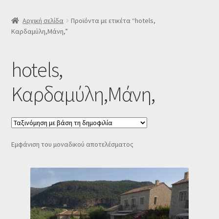
SLIDER
Αρχική σελίδα
Προϊόντα με ετικέτα “hotels,
Καρδαμύλη,Μάνη,”
Subscription Settings
hotels,
Δελτίο νέων
Καρδαμύλη,Μάνη,
Επιβεβαίωση εγγραφής στο Newsletter του Dealistas.gr
Επικοινωνία
Εμφάνιση του μοναδικού αποτελέσματος
Καλάθι
Κατάστημα
Ο λογαριασμός μου