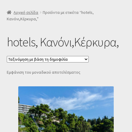
SLIDER
Αρχική σελίδα
Προϊόντα με ετικέτα “hotels,
Κανόνι,Κέρκυρα,”
Subscription Settings
hotels, Κανόνι,Κέρκυρα,
Δελτίο νέων
Επιβεβαίωση εγγραφής στο Newsletter του Dealistas.gr
Εμφάνιση του μοναδικού αποτελέσματος
Επικοινωνία
Καλάθι
Κατάστημα
Ο λογαριασμός μου