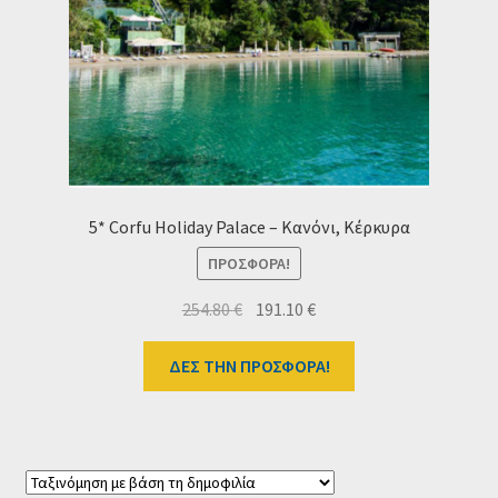
Ταμείο
HOME
5* Corfu Holiday Palace – Κανόνι, Κέρκυρα
ΠΡΟΣΦΟΡΆ!
Original
Η
254.80
€
191.10
€
price
τρέχουσα
was:
τιμή
ΔΕΣ ΤΗΝ ΠΡΟΣΦΟΡΑ!
254.80 €.
είναι:
191.10 €.