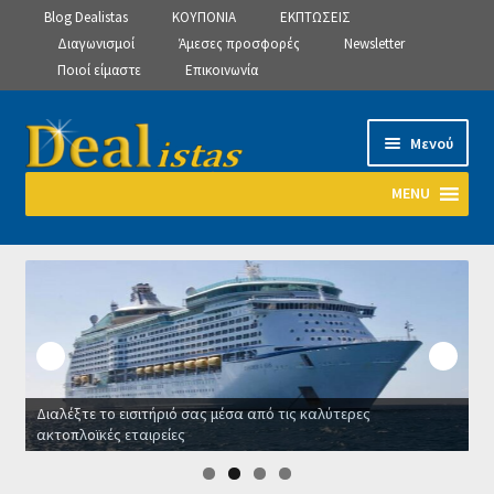
Blog Dealistas
ΚΟΥΠΟΝΙΑ
ΕΚΠΤΩΣΕΙΣ
Διαγωνισμοί
Άμεσες προσφορές
Newsletter
Ποιοί είμαστε
Επικοινωνία
Απευθείας
Μετάβαση
Μενού
μετάβαση
σε
στην
περιεχόμενο
MENU
πλοήγηση
Αρχική
Manage Subscriptions
Manage Subscriptions
Διαλέξτε το εισιτήριό σας μέσα από τις καλύτερες
Manage Subscriptions
ακτοπλοϊκές εταιρείες
Ο
Newsletter