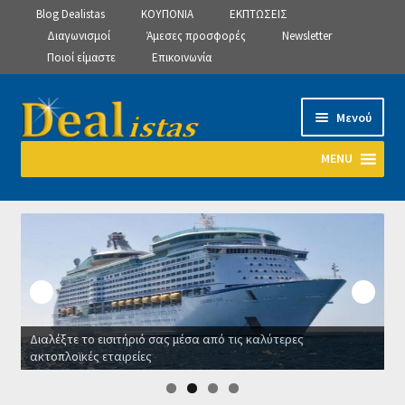
Blog Dealistas
ΚΟΥΠΟΝΙΑ
ΕΚΠΤΩΣΕΙΣ
Διαγωνισμοί
Άμεσες προσφορές
Newsletter
Ποιοί είμαστε
Επικοινωνία
Απευθείας
Μετάβαση
Μενού
μετάβαση
σε
στην
περιεχόμενο
MENU
πλοήγηση
Αρχική
Manage Subscriptions
Manage Subscriptions
Διαλέξτε το εισιτήριό σας μέσα από τις καλύτερες
Manage Subscriptions
ακτοπλοϊκές εταιρείες
Ο
Newsletter