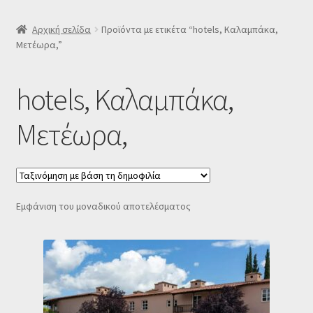
SLIDER
Αρχική σελίδα
Προϊόντα με ετικέτα “hotels, Καλαμπάκα,
Μετέωρα,”
Subscription Settings
hotels, Καλαμπάκα,
Δελτίο νέων
Μετέωρα,
Επιβεβαίωση εγγραφής στο Newsletter του Dealistas.gr
Επικοινωνία
Εμφάνιση του μοναδικού αποτελέσματος
Καλάθι
Κατάστημα
Ο λογαριασμός μου