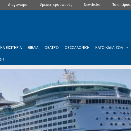
Διαγωνισμοί
Άμεσες προσφορές
Newsletter
Ποιοί είμασ
ΚΑ ΕΙΣΙΤΗΡΙΑ
ΒΙΒΛΙΑ
ΘΕΑΤΡΟ
ΘΕΣΣΑΛΟΝΙΚΗ
ΚΑΤΟΙΚΙΔΙΑ ΖΩΑ
ΔΗ
ptions
Manage Subscriptions
Newsletter
SLIDER
ση εγγραφής στο Newsletter του Dealistas.gr
Επικοινωνία
Καλά
ME