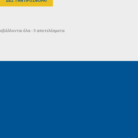
ΔΕΣ ΤΗΝ ΠΡΟΣΦΟΡΑ!
Sorted
οβάλλονται όλα - 5 αποτελέσματα
by
popularity