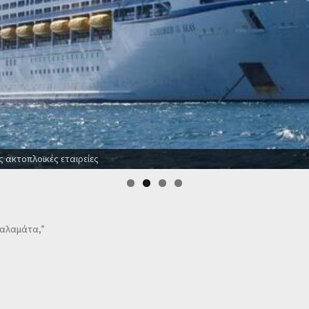
ς ακτοπλοϊκές εταιρείες
 Καλαμάτα,”