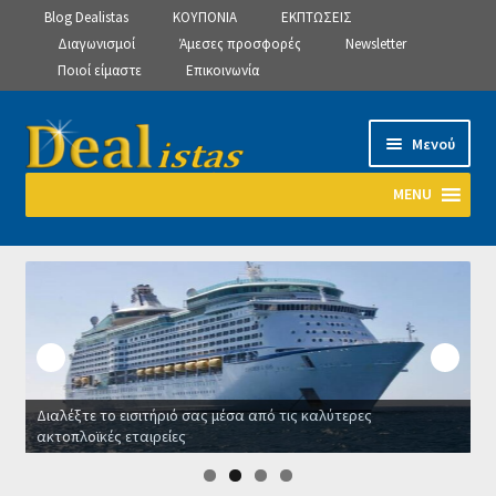
Blog Dealistas
ΚΟΥΠΟΝΙΑ
ΕΚΠΤΩΣΕΙΣ
Διαγωνισμοί
Άμεσες προσφορές
Newsletter
Ποιοί είμαστε
Επικοινωνία
Απευθείας
Μετάβαση
Μενού
μετάβαση
σε
στην
περιεχόμενο
MENU
πλοήγηση
Αρχική
Manage Subscriptions
Manage Subscriptions
Διαλέξτε το εισιτήριό σας μέσα από τις καλύτερες
Manage Subscriptions
ακτοπλοϊκές εταιρείες
Ο
Newsletter