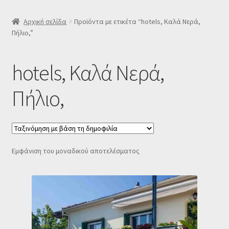
SLIDER
Αρχική σελίδα
Προϊόντα με ετικέτα “hotels, Καλά Νερά,
Πήλιο,”
Subscription Settings
hotels, Καλά Νερά,
Δελτίο νέων
Πήλιο,
Επιβεβαίωση εγγραφής στο Newsletter του Dealistas.gr
Επικοινωνία
Εμφάνιση του μοναδικού αποτελέσματος
Καλάθι
Κατάστημα
Ο λογαριασμός μου