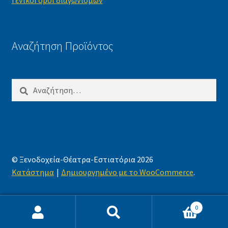
Γενικοί όροι διαγωνισμών
Αναζήτηση Προϊόντος
Αναζήτηση
για:
© Ξενοδοχεία-Θέατρα-Εστιατόρια 2026
Κατάστημα
Δημιουργημένο με το WooCommerce
.
0
Αναζήτηση
Αναζήτηση