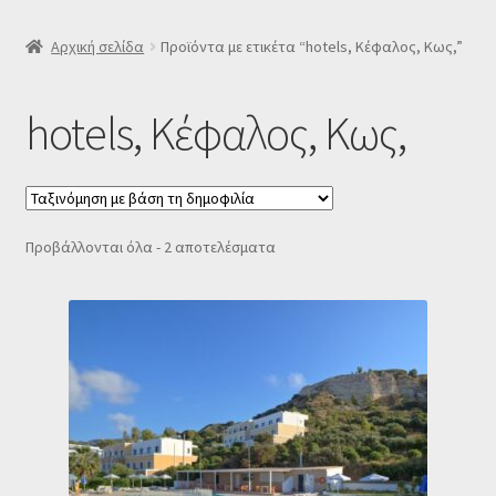
SLIDER
Αρχική σελίδα
Προϊόντα με ετικέτα “hotels, Κέφαλος, Κως,”
Subscription Settings
hotels, Κέφαλος, Κως,
Δελτίο νέων
Επιβεβαίωση εγγραφής στο Newsletter του Dealistas.gr
Sorted
Προβάλλονται όλα - 2 αποτελέσματα
by
Επικοινωνία
popularity
Καλάθι
Κατάστημα
Ο λογαριασμός μου