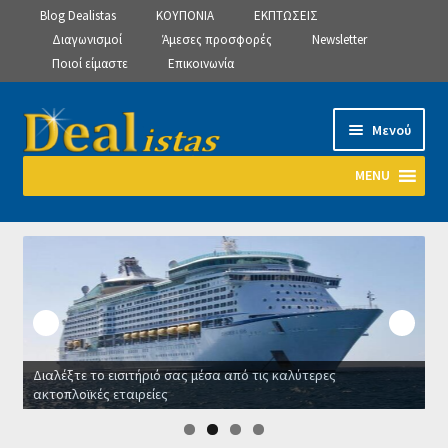
Blog Dealistas
ΚΟΥΠΟΝΙΑ
ΕΚΠΤΩΣΕΙΣ
Διαγωνισμοί
Άμεσες προσφορές
Newsletter
Ποιοί είμαστε
Επικοινωνία
Απευθείας
Μετάβαση
Μενού
μετάβαση
σε
στην
περιεχόμενο
MENU
πλοήγηση
Αρχική
Manage Subscriptions
Manage Subscriptions
Διαλέξτε το εισιτήριό σας μέσα από τις καλύτερες
Manage Subscriptions
ακτοπλοϊκές εταιρείες
Ο
Newsletter