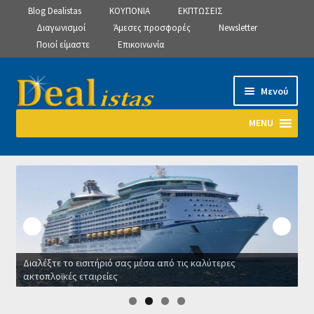
Blog Dealistas
ΚΟΥΠΟΝΙΑ
ΕΚΠΤΩΣΕΙΣ
Διαγωνισμοί
Άμεσες προσφορές
Newsletter
Ποιοί είμαστε
Επικοινωνία
Απευθείας
Μετάβαση
Μενού
μετάβαση
σε
στην
περιεχόμενο
MENU
πλοήγηση
Αρχική
Manage Subscriptions
Manage Subscriptions
Διαλέξτε το εισιτήριό σας μέσα από τις καλύτερες
Manage Subscriptions
ακτοπλοϊκές εταιρείες
Ο
Newsletter