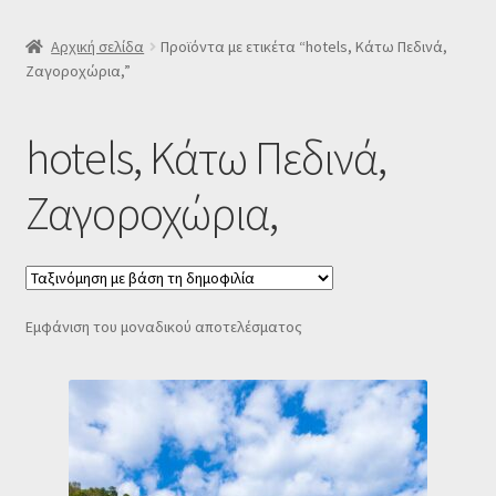
SLIDER
Αρχική σελίδα
Προϊόντα με ετικέτα “hotels, Κάτω Πεδινά,
Ζαγοροχώρια,”
Subscription Settings
hotels, Κάτω Πεδινά,
Δελτίο νέων
Ζαγοροχώρια,
Επιβεβαίωση εγγραφής στο Newsletter του Dealistas.gr
Επικοινωνία
Εμφάνιση του μοναδικού αποτελέσματος
Καλάθι
Κατάστημα
Ο λογαριασμός μου