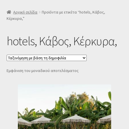
SLIDER
Αρχική σελίδα
Προϊόντα με ετικέτα “hotels, Κάβος,
Κέρκυρα,”
Subscription Settings
hotels, Κάβος, Κέρκυρα,
Δελτίο νέων
Επιβεβαίωση εγγραφής στο Newsletter του Dealistas.gr
Εμφάνιση του μοναδικού αποτελέσματος
Επικοινωνία
Καλάθι
Κατάστημα
Ο λογαριασμός μου