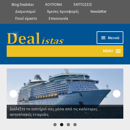
Blog Dealistas
ΚΟΥΠΟΝΙΑ
ΕΚΠΤΩΣΕΙΣ
Διαγωνισμοί
Άμεσες προσφορές
Newsletter
Ποιοί είμαστε
Επικοινωνία
Απευθείας
Μετάβαση
Μενού
μετάβαση
σε
στην
περιεχόμενο
MENU
πλοήγηση
Αρχική
Manage Subscriptions
Manage Subscriptions
Διαλέξτε το εισιτήριό σας μέσα από τις καλύτερες
Manage Subscriptions
ακτοπλοϊκές εταιρείες
Ο
Newsletter