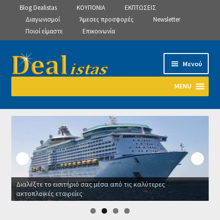
Blog Dealistas
ΚΟΥΠΟΝΙΑ
ΕΚΠΤΩΣΕΙΣ
Διαγωνισμοί
Άμεσες προσφορές
Newsletter
Ποιοί είμαστε
Επικοινωνία
Απευθείας
Μετάβαση
Μενού
μετάβαση
σε
στην
περιεχόμενο
MENU
πλοήγηση
Αρχική
Manage Subscriptions
Manage Subscriptions
Διαλέξτε το εισιτήριό σας μέσα από τις καλύτερες
Manage Subscriptions
ακτοπλοϊκές εταιρείες
Ο
Newsletter