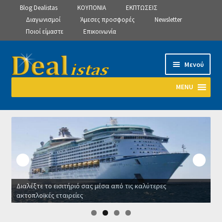
Blog Dealistas
ΚΟΥΠΟΝΙΑ
ΕΚΠΤΩΣΕΙΣ
Διαγωνισμοί
Άμεσες προσφορές
Newsletter
Ποιοί είμαστε
Επικοινωνία
Απευθείας
Μετάβαση
Μενού
μετάβαση
σε
στην
περιεχόμενο
MENU
πλοήγηση
Αρχική
Manage Subscriptions
Manage Subscriptions
Διαλέξτε το εισιτήριό σας μέσα από τις καλύτερες
Manage Subscriptions
ακτοπλοϊκές εταιρείες
Ο
Newsletter