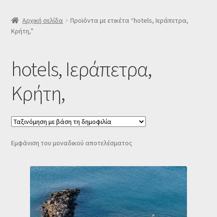
SLIDER
Αρχική σελίδα
Προϊόντα με ετικέτα “hotels, Ιεράπετρα,
Κρήτη,”
Subscription Settings
hotels, Ιεράπετρα,
Δελτίο νέων
Κρήτη,
Επιβεβαίωση εγγραφής στο Newsletter του Dealistas.gr
Επικοινωνία
Εμφάνιση του μοναδικού αποτελέσματος
Καλάθι
Κατάστημα
Ο λογαριασμός μου