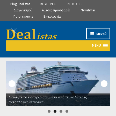
Blog Dealistas
ΚΟΥΠΟΝΙΑ
ΕΚΠΤΩΣΕΙΣ
Διαγωνισμοί
Άμεσες προσφορές
Newsletter
Ποιοί είμαστε
Επικοινωνία
Απευθείας
Μετάβαση
Μενού
μετάβαση
σε
στην
περιεχόμενο
MENU
πλοήγηση
Αρχική
Manage Subscriptions
Manage Subscriptions
Διαλέξτε το εισιτήριό σας μέσα από τις καλύτερες
Manage Subscriptions
ακτοπλοϊκές εταιρείες
Ο
Newsletter