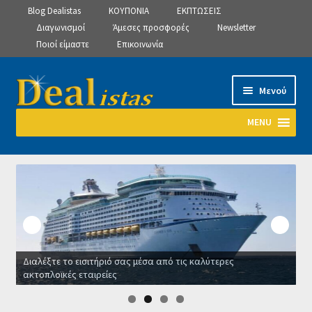
Blog Dealistas
ΚΟΥΠΟΝΙΑ
ΕΚΠΤΩΣΕΙΣ
Διαγωνισμοί
Άμεσες προσφορές
Newsletter
Ποιοί είμαστε
Επικοινωνία
Απευθείας
Μετάβαση
Μενού
μετάβαση
σε
στην
περιεχόμενο
MENU
πλοήγηση
Αρχική
Manage Subscriptions
Manage Subscriptions
Διαλέξτε το εισιτήριό σας μέσα από τις καλύτερες
Manage Subscriptions
ακτοπλοϊκές εταιρείες
Ο
Newsletter