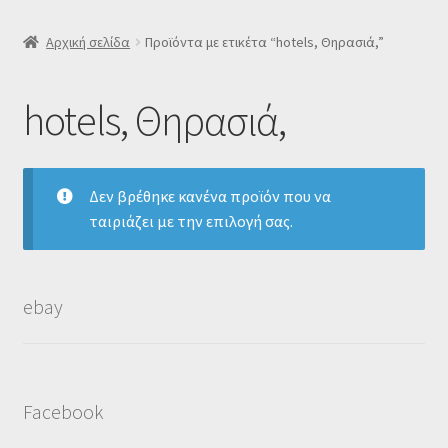
SLIDER
Αρχική σελίδα
Προϊόντα με ετικέτα “hotels, Θηρασιά,”
Subscription Settings
hotels, Θηρασιά,
Δελτίο νέων
Δεν βρέθηκε κανένα προϊόν που να
Επιβεβαίωση εγγραφής στο Newsletter του Dealistas.gr
ταιριάζει με την επιλογή σας.
Επικοινωνία
Καλάθι
ebay
Κατάστημα
Facebook
Ο λογαριασμός μου