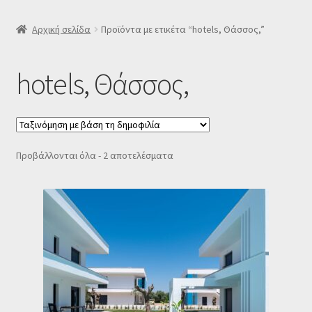
SLIDER
Αρχική σελίδα
Προϊόντα με ετικέτα “hotels, Θάσσος,”
Subscription Settings
hotels, Θάσσος,
Δελτίο νέων
Επιβεβαίωση εγγραφής στο Newsletter του Dealistas.gr
Sorted
Προβάλλονται όλα - 2 αποτελέσματα
by
Επικοινωνία
popularity
Καλάθι
Κατάστημα
Ο λογαριασμός μου