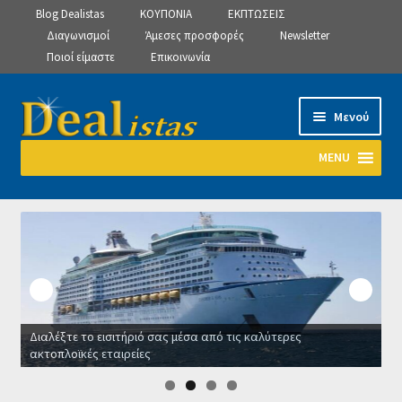
Blog Dealistas
ΚΟΥΠΟΝΙΑ
ΕΚΠΤΩΣΕΙΣ
Διαγωνισμοί
Άμεσες προσφορές
Newsletter
Ποιοί είμαστε
Επικοινωνία
Απευθείας
Μετάβαση
Μενού
μετάβαση
σε
στην
περιεχόμενο
MENU
πλοήγηση
Αρχική
Manage Subscriptions
Manage Subscriptions
Διαλέξτε το εισιτήριό σας μέσα από τις καλύτερες
Manage Subscriptions
ακτοπλοϊκές εταιρείες
Ο
Newsletter