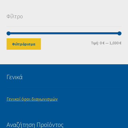
Φίλτρο
Ελά
Μέγ
Τιμή:
0 €
—
1,030 €
Φιλτράρισμα
τιμ
τιμ
Γενικά
Γενικοί όροι διαγωνισμών
Αναζήτηση Προϊόντος