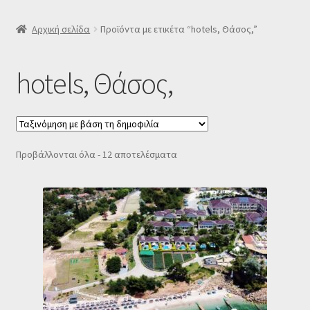
SLIDER
Αρχική σελίδα
Προϊόντα με ετικέτα “hotels, Θάσος,”
Subscription Settings
hotels, Θάσος,
Δελτίο νέων
Επιβεβαίωση εγγραφής στο Newsletter του Dealistas.gr
Sorted
Προβάλλονται όλα - 12 αποτελέσματα
by
Επικοινωνία
popularity
Καλάθι
Κατάστημα
Ο λογαριασμός μου