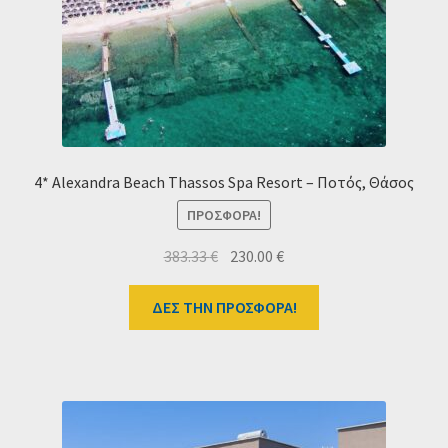
Ταμείο
HOME
4* Alexandra Beach Thassos Spa Resort – Ποτός, Θάσος
ΠΡΟΣΦΟΡΆ!
Original
Η
383.33
€
230.00
€
price
τρέχουσα
was:
τιμή
ΔΕΣ ΤΗΝ ΠΡΟΣΦΟΡΑ!
383.33 €.
είναι:
230.00 €.