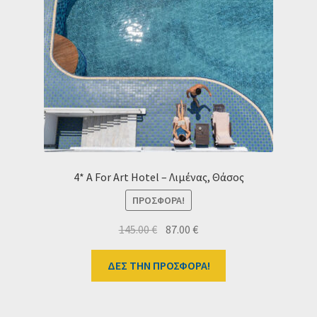
4* A For Art Hotel – Λιμένας, Θάσος
ΠΡΟΣΦΟΡΆ!
Original
Η
145.00
€
87.00
€
price
τρέχουσα
was:
τιμή
ΔΕΣ ΤΗΝ ΠΡΟΣΦΟΡΑ!
145.00 €.
είναι:
87.00 €.