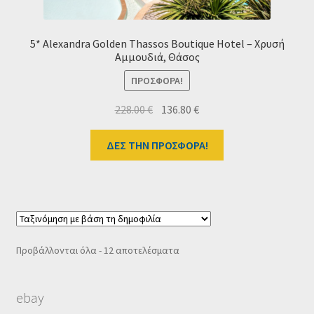
5* Alexandra Golden Thassos Boutique Hotel – Χρυσή
Αμμουδιά, Θάσος
ΠΡΟΣΦΟΡΆ!
Original
Η
228.00
€
136.80
€
price
τρέχουσα
was:
τιμή
ΔΕΣ ΤΗΝ ΠΡΟΣΦΟΡΑ!
228.00 €.
είναι:
136.80 €.
Sorted
Προβάλλονται όλα - 12 αποτελέσματα
by
popularity
ebay